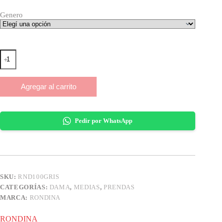
Genero
MEDIA
SOQUETE
GRIS
RONDINA
Agregar al carrito
cantidad
Pedir por WhatsApp
SKU:
RND100GRIS
CATEGORÍAS:
DAMA
,
MEDIAS
,
PRENDAS
MARCA:
RONDINA
RONDINA