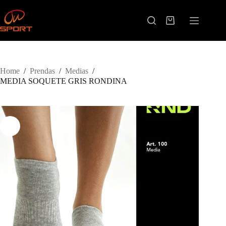
Skip
to
content
Shopping
cart
Home
/
Prendas
/
Medias
/
MEDIA SOQUETE GRIS RONDINA