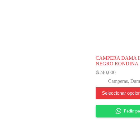
CAMPERA DAMA 
NEGRO RONDINA
₲
240,000
Camperas
,
Dam
Este
Seleccionar opcio
producto
tiene
varias
Pedir p
variantes.
Las
opciones
se
pueden