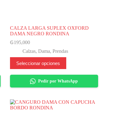
CALZA LARGA SUPLEX OXFORD
DAMA NEGRO RONDINA
₲
195,000
Calzas
,
Dama
,
Prendas
Este
Seleccionar opciones
producto
tiene
varias
Pedir por WhatsApp
variantes.
Las
opciones
se
pueden
elegir
en
la
página
del
producto