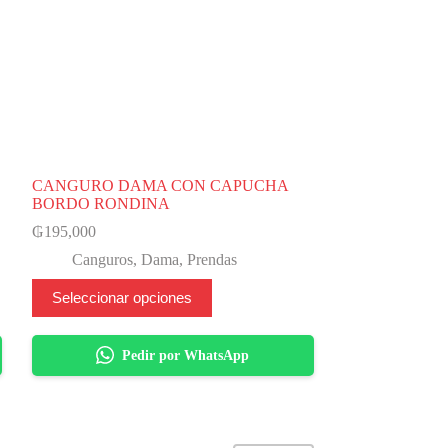
CANGURO DAMA CON CAPUCHA
BORDO RONDINA
₲
195,000
Canguros
,
Dama
,
Prendas
Este
Seleccionar opciones
producto
tiene
varias
Pedir por WhatsApp
variantes.
Las
opciones
se
pueden