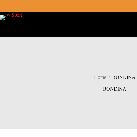
Skip
to
content
Home
/
RONDINA
RONDINA