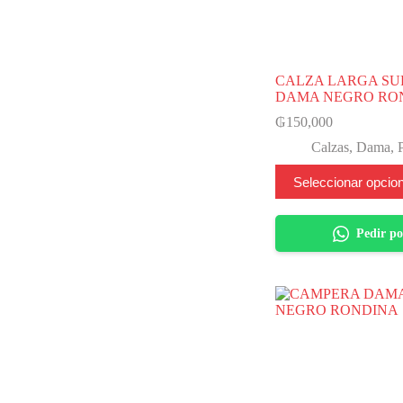
CALZA LARGA S
DAMA NEGRO RO
₲
150,000
Calzas
,
Dama
,
Este
Seleccionar opcio
producto
tiene
varias
Pedir p
variantes.
Las
opciones
se
pueden
elegir
en
la
página
del
producto