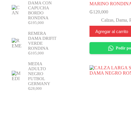
DAMA CON
MARINO RONDIN
CAPUCHA
₲
120,000
BORDO
RONDINA
Calzas
,
Dama
,
₲
195,000
Agregar al carrito
REMERA
DAMA DRIFIT
VERDE
RONDINA
Pedir p
₲
105,000
MEDIA
ADULTO
NEGRO
FUTBOL
GERMANY
₲
28,000