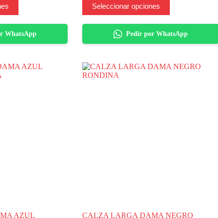
Este
nes
Seleccionar opciones
producto
tiene
varias
or WhatsApp
Pedir por WhatsApp
variantes.
Las
opciones
se
pueden
elegir
en
la
página
del
producto
AMA AZUL
CALZA LARGA DAMA NEGRO