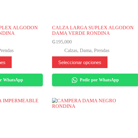
UPLEX ALGODON
CALZA LARGA SUPLEX ALGODON
NDINA
DAMA VERDE RONDINA
₲
195,000
Prendas
Calzas
,
Dama
,
Prendas
Este
nes
Seleccionar opciones
producto
tiene
varias
or WhatsApp
Pedir por WhatsApp
variantes.
Las
opciones
se
pueden
elegir
en
la
página
del
producto