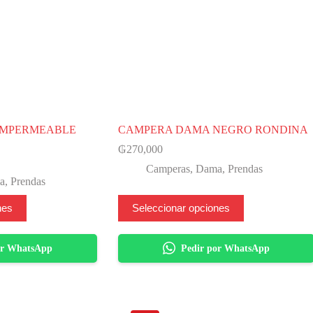
IMPERMEABLE
CAMPERA DAMA NEGRO RONDINA
₲
270,000
Camperas
,
Dama
,
Prendas
a
,
Prendas
Este
nes
Seleccionar opciones
producto
tiene
varias
or WhatsApp
Pedir por WhatsApp
variantes.
Las
opciones
se
pueden