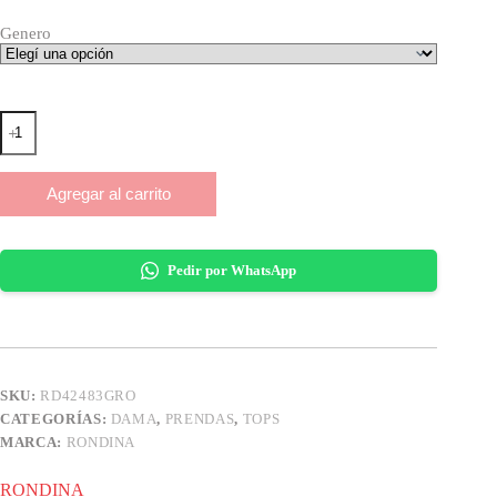
Genero
TOP
DAMA
GRIS
OSCURO
Agregar al carrito
RONDINA
cantidad
Pedir por WhatsApp
SKU:
RD42483GRO
CATEGORÍAS:
DAMA
,
PRENDAS
,
TOPS
MARCA:
RONDINA
RONDINA