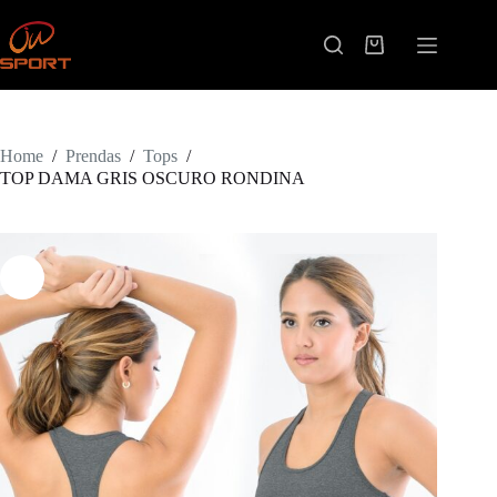
Skip
to
content
Shopping
cart
Home
/
Prendas
/
Tops
/
TOP DAMA GRIS OSCURO RONDINA