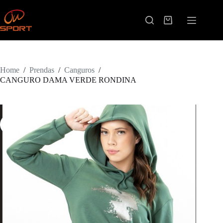
Skip
to
content
Shopping
cart
Home
/
Prendas
/
Canguros
/
CANGURO DAMA VERDE RONDINA