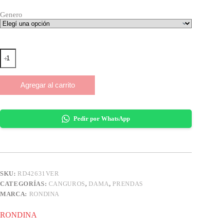
Genero
CANGURO
DAMA
VERDE
RONDINA
Agregar al carrito
cantidad
Pedir por WhatsApp
SKU:
RD42631VER
CATEGORÍAS:
CANGUROS
,
DAMA
,
PRENDAS
MARCA:
RONDINA
RONDINA