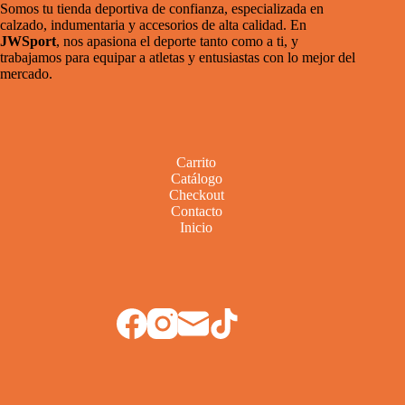
Somos tu tienda deportiva de confianza, especializada en
la
calzado, indumentaria y accesorios de alta calidad. En
página
JWSport
, nos apasiona el deporte tanto como a ti, y
del
trabajamos para equipar a atletas y entusiastas con lo mejor del
producto
mercado.
Carrito
Catálogo
Checkout
Contacto
Inicio