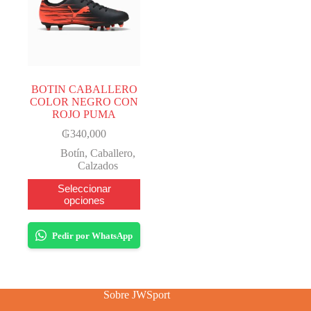
BOTIN CABALLERO
COLOR NEGRO CON
ROJO PUMA
₲
340,000
Botín
,
Caballero
,
Calzados
Este
Seleccionar
producto
opciones
tiene
varias
variantes.
Pedir por WhatsApp
Las
opciones
se
pueden
Sobre JWSport
elegir
en