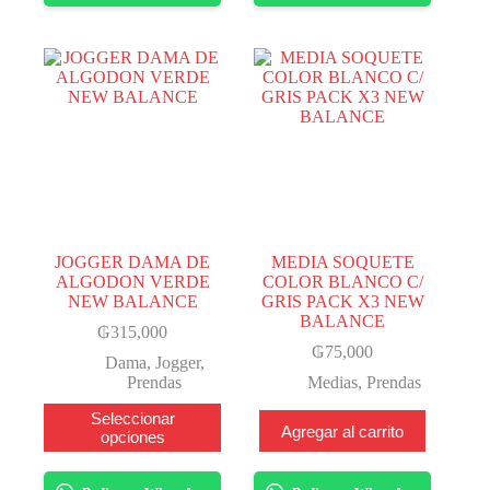
Las
Las
opciones
opciones
se
se
pueden
pueden
elegir
elegir
en
en
la
la
página
página
del
del
producto
producto
JOGGER DAMA DE
MEDIA SOQUETE
ALGODON VERDE
COLOR BLANCO C/
NEW BALANCE
GRIS PACK X3 NEW
BALANCE
₲
315,000
₲
75,000
Dama
,
Jogger
,
Prendas
Medias
,
Prendas
Este
Seleccionar
Agregar al carrito
producto
opciones
tiene
varias