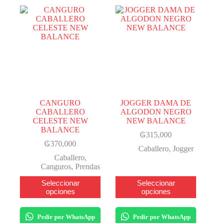
se
se
pueden
pueden
elegir
elegir
en
en
la
la
página
página
del
del
producto
producto
CANGURO
JOGGER DAMA DE
CABALLERO
ALGODON NEGRO
CELESTE NEW
NEW BALANCE
BALANCE
₲
315,000
₲
370,000
Caballero
,
Jogger
Caballero
,
Canguros
,
Prendas
Este
Este
Seleccionar
Seleccionar
producto
producto
opciones
opciones
tiene
tiene
varias
varias
variantes.
variantes.
Pedir por WhatsApp
Pedir por WhatsApp