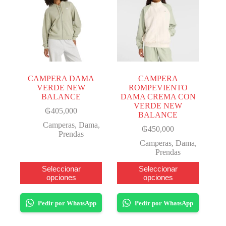
CAMPERA DAMA
CAMPERA
VERDE NEW
ROMPEVIENTO
BALANCE
DAMA CREMA CON
VERDE NEW
₲
405,000
BALANCE
Camperas
,
Dama
,
₲
450,000
Prendas
Camperas
,
Dama
,
Prendas
Este
Este
Seleccionar
Seleccionar
producto
producto
opciones
opciones
tiene
tiene
varias
varias
variantes.
variantes.
Pedir por WhatsApp
Pedir por WhatsApp
Las
Las
opciones
opciones