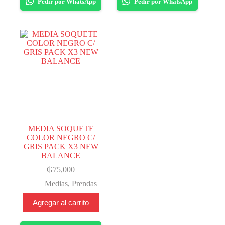
variantes.
Pedir por WhatsApp
Pedir por WhatsApp
Las
opciones
se
pueden
elegir
en
la
página
del
producto
MEDIA SOQUETE
COLOR NEGRO C/
GRIS PACK X3 NEW
BALANCE
₲
75,000
Medias
,
Prendas
Agregar al carrito