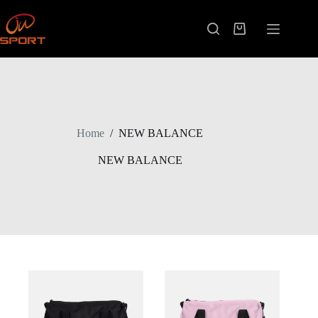
Skip
to
content
Shopping
cart
Home
/
NEW BALANCE
NEW BALANCE